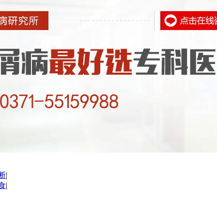
断
|
食
|