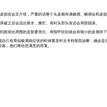
的皮损也会呈片状，严重的话整个头皮都布满鳞屑。鳞屑会和皮
力弄破之后会流出脓水，糜烂。有时头部头发还会局部脱落。
觉到斑块比周围的皮肤要突出。用指甲轻刮就会有细小的皮屑掉
现自己有类似银屑病症状的时候要及时去专科医院诊断，确诊是
专家，他们将给您满意的答复。